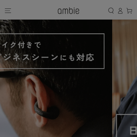
カ
コンテンツにスキッ
グ
プする
ー
イ
ト
ン