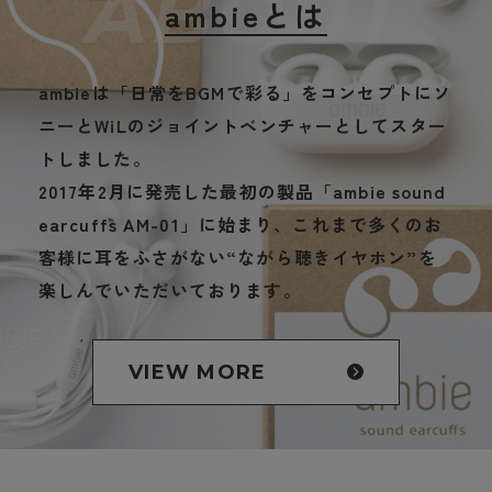
ABOUT
ambieとは
ambieは「日常をBGMで彩る」をコンセプトにソ
ニーとWiLのジョイントベンチャーとしてスター
トしました。
2017年2月に発売した最初の製品「ambie sound
earcuffs AM-01」に始まり、これまで多くのお
客様に耳をふさがない“ながら聴きイヤホン”を
楽しんでいただいております。
VIEW MORE