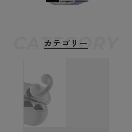
View slide 1
View slide 2
View slide 3
CATEGORY
カテゴリー