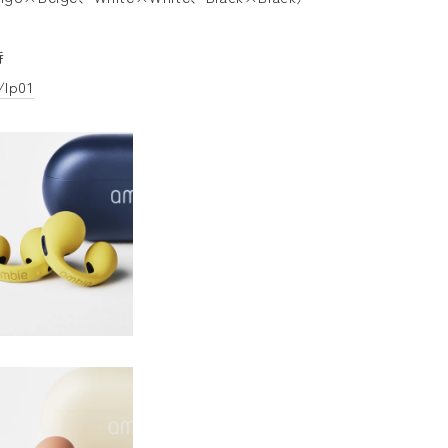
時
/lp01