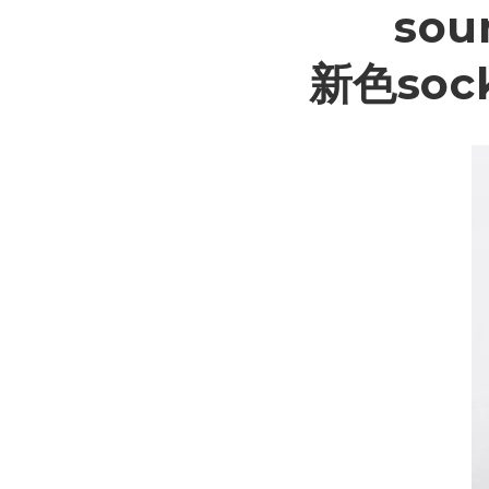
sou
新色so