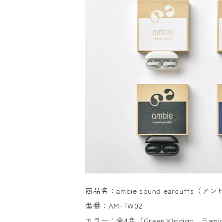
商品名：ambie sound earcuff
型番：AM-TW02
カラー：全4色（Green×Indigo、Flami