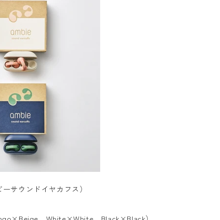
s（アンビーサウンドイヤカフス）
ngo
×
Beige、White×White、Black×Black）