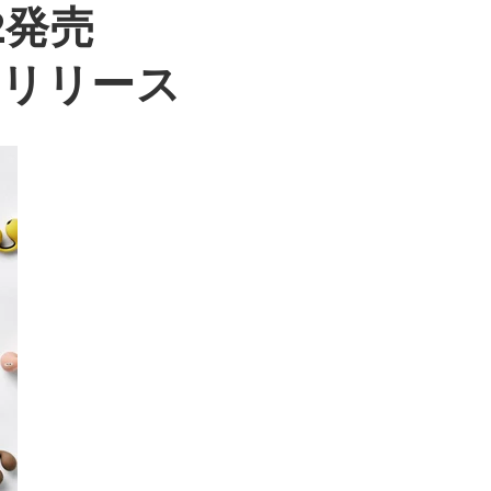
02発売
時リリース