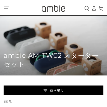
カ
コンテンツにスキッ
グ
プする
ー
イ
ト
ン
コ
ambie AM-TW02 スターター
レ
セット
ク
シ
ョ
並べ替え
ン:
1商品