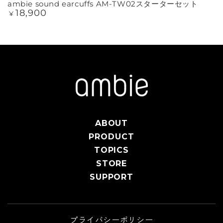
ambie sound earcuffs AM-TW02スターターセット
18,900
定
¥
価
ABOUT
PRODUCT
TOPICS
STORE
SUPPORT
プライバシーポリシー