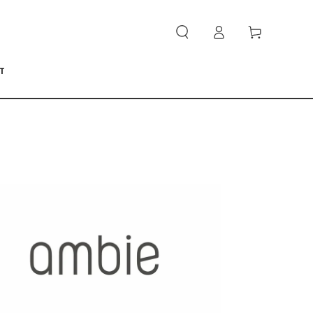
ロ
カ
グ
ー
イ
ト
ン
T