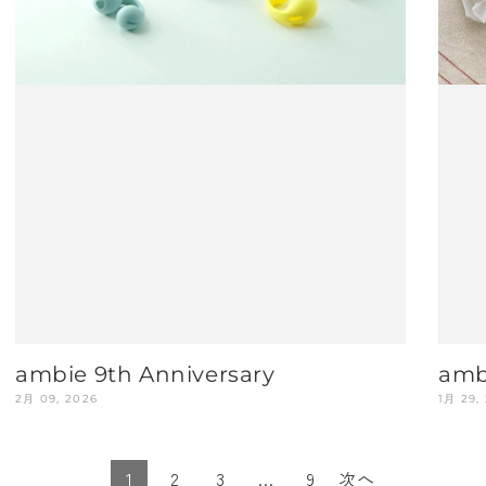
ambie 9th Anniversary
amb
2月 09, 2026
1月 29,
1
2
3
…
9
次へ