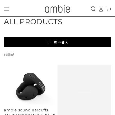
カ
コンテンツにスキッ
グ
プする
ー
イ
ト
ン
コ
ALL PRODUCTS
レ
ク
並べ替え
シ
92商品
ョ
ン:
ambie sound earcuffs