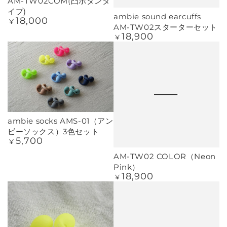
AM-TW02COM(凸ボタンタ
イプ)
ambie sound earcuffs
18,000
定
¥
AM-TW02スターターセット
価
18,900
定
¥
価
ambie socks AMS-01（アン
ビーソックス）3色セット
5,700
定
¥
価
AM-TW02 COLOR（Neon
Pink）
18,900
定
¥
価