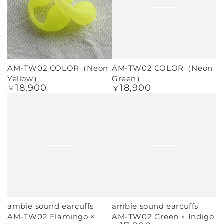
AM-TW02 COLOR（Neon
AM-TW02 COLOR（Neon
Yellow）
Green）
18,900
18,900
定
定
¥
¥
価
価
ambie sound earcuffs
ambie sound earcuffs
AM-TW02 Flamingo ×
AM-TW02 Green × Indigo