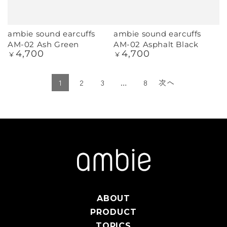
ambie sound earcuffs
ambie sound earcuffs
AM-02 Ash Green
AM-02 Asphalt Black
4,700
4,700
定
定
¥
¥
価
価
1
2
3
…
8
次へ
ABOUT
PRODUCT
TOPICS