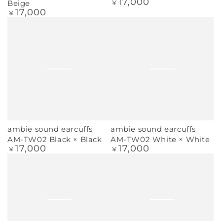
17,000
定
Beige
¥
価
17,000
定
¥
価
ambie sound earcuffs
ambie sound earcuffs
AM-TW02 Black × Black
AM-TW02 White × White
17,000
17,000
定
定
¥
¥
価
価