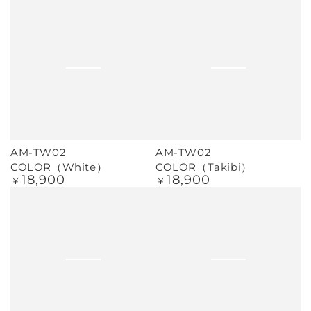
価
価
AM-TW02
AM-TW02
COLOR（White）
COLOR（Takibi）
18,900
18,900
定
定
¥
¥
価
価