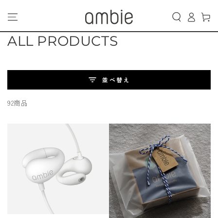
カ
コンテンツにスキッ
グ
プする
ー
イ
ト
ン
コ
ALL PRODUCTS
レ
ク
並べ替え
シ
92商品
ョ
ン: