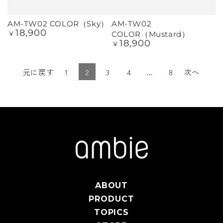
AM-TW02 COLOR（Sky）
AM-TW02
18,900
定
COLOR（Mustard）
¥
価
18,900
定
¥
価
元に戻す
1
2
3
4
…
8
次へ
ABOUT
PRODUCT
TOPICS