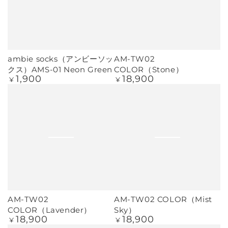
ambie socks（アンビーソッ
AM-TW02
クス）AMS-01 Neon Green
COLOR（Stone）
1,900
18,900
定
定
¥
¥
価
価
AM-TW02
AM-TW02 COLOR（Mist
COLOR（Lavender）
Sky）
18,900
18,900
定
定
¥
¥