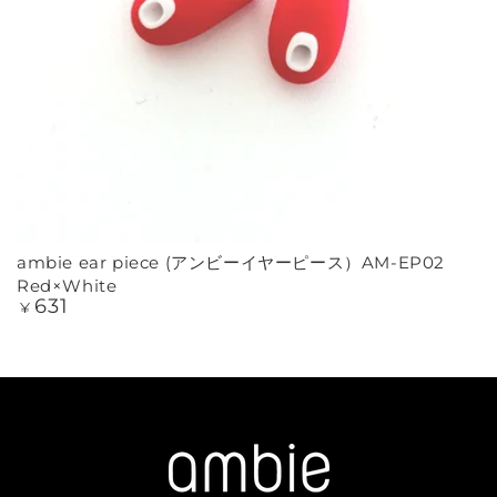
ambie ear piece (アンビーイヤーピース）AM-EP02
Red×White
631
定
¥
価