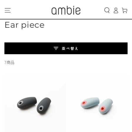
カ
コンテンツにスキッ
グ
プする
ー
イ
ト
ン
コ
Ear piece
レ
ク
並べ替え
シ
7商品
ョ
ン: