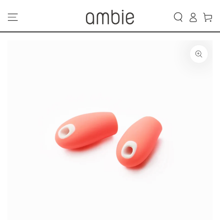
カ
コンテンツにスキッ
グ
プする
ー
イ
ト
ン
商品の情報にスキップ
する
モ
ダ
ー
ル
で
1