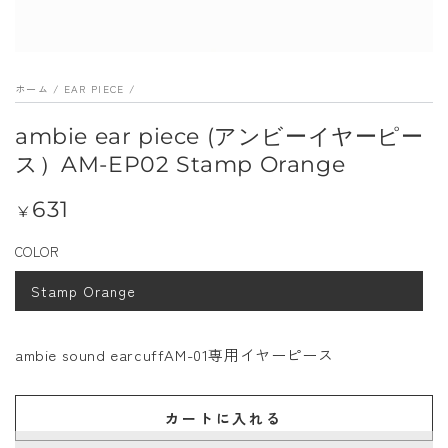
メ
デ
ィ
ホーム
/
EAR PIECE
/
ア
を
ambie ear piece (アンビーイヤーピー
開
ス）AM-EP02 Stamp Orange
く
631
定
¥
価
COLOR
Stamp Orange
ambie sound earcuffAM-01専用イヤーピース
カートに入れる