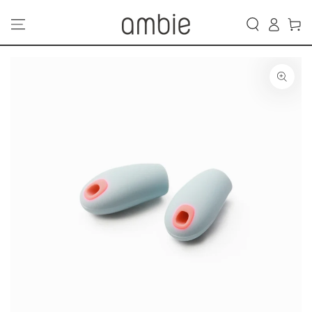
カ
コンテンツにスキッ
グ
プする
ー
イ
ト
ン
商品の情報にスキップ
する
モ
ダ
ー
ル
で
1