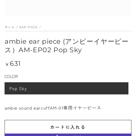
メ
デ
ィ
ホーム
/
EAR PIECE
/
ア
を
ambie ear piece (アンビーイヤーピー
開
ス）AM-EP02 Pop Sky
く
631
定
¥
価
COLOR
Pop Sky
ambie sound earcuffAM-01専用イヤーピース
カートに入れる