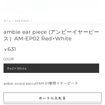
メ
デ
ィ
ホーム
/
EAR PIECE
/
ア
を
ambie ear piece (アンビーイヤーピー
開
ス）AM-EP02 Red×White
く
631
定
¥
価
COLOR
Red×White
ambie sound earcuffAM-01専用イヤーピース
カートに入れる