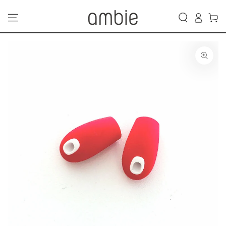
カ
コンテンツにスキッ
グ
プする
ー
イ
ト
ン
商品の情報にスキップ
する
モ
ダ
ー
ル
で
1