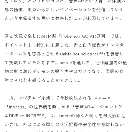
えてゆく」というビジョンと、音声ARという新しい体験の
場の提供、東京から新しいイノベーションを発信していく
という主催者側の思いに共感したことが起因しています。
音と映像で楽しむAR体験「Pokémon GO AR庭園」では、
本イベント用に特別に用意した、赤と白の配色がモンスタ
ーボール※を彷彿とさせるambie sound earcuffsを装着し
て挑戦していただきます。ambieを通して、毛利庭園内の植
物の影に潜むポケモンの鳴き声や音だけでなく、周囲の自
然の音なども感じることができます。
一方、フジテレビ系列にて今秋放映されるTVアニメ
「Ingress」の世界観を楽しめる「音声ARエージェントゲー
ムDIVE to INGRESS」は、ambieの聴くと聞くを最大限に活
かされ、外音による周りの状況把握や安全性を意識しなが