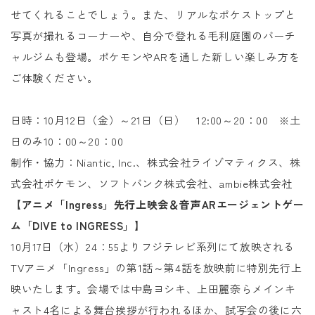
せてくれることでしょう。また、リアルなポケストップと
写真が撮れるコーナーや、自分で登れる毛利庭園のバーチ
ャルジムも登場。ポケモンやARを通した新しい楽しみ方を
ご体験ください。
日時：10月12日（金）～21日（日） 12:00～20：00 ※土
日のみ10：00～20：00
制作・協力：Niantic, Inc.、株式会社ライゾマティクス、株
式会社ポケモン、ソフトバンク株式会社、ambie株式会社
【アニメ「Ingress」先行上映会＆音声ARエージェントゲー
ム「DIVE to INGRESS」】
10月17日（水）24：55よりフジテレビ系列にて放映される
TVアニメ「Ingress」の第1話～第4話を放映前に特別先行上
映いたします。会場では中島ヨシキ、上田麗奈らメインキ
ャスト4名による舞台挨拶が行われるほか、試写会の後に六