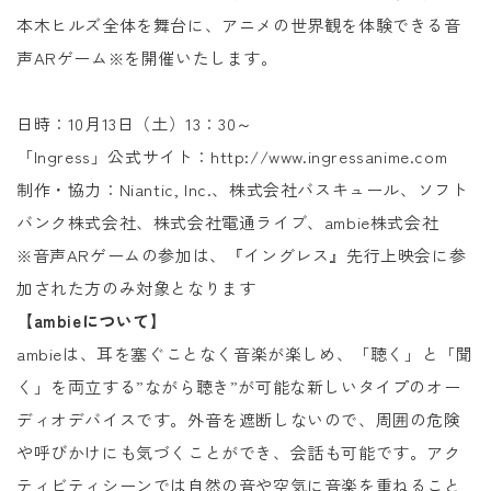
本木ヒルズ全体を舞台に、アニメの世界観を体験できる音
声ARゲーム※を開催いたします。
日時：10月13日（土）13：30～
「Ingress」公式サイト：
http://www.ingressanime.com
制作・協力：Niantic, Inc.、株式会社バスキュール、ソフト
バンク株式会社、株式会社電通ライブ、ambie株式会社
※音声ARゲームの参加は、『イングレス』先行上映会に参
加された方のみ対象となります
【ambieについて】
ambieは、耳を塞ぐことなく音楽が楽しめ、「聴く」と「聞
く」を両立する”ながら聴き”が可能な新しいタイプのオー
ディオデバイスです。外音を遮断しないので、周囲の危険
や呼びかけにも気づくことができ、会話も可能です。アク
ティビティシーンでは自然の音や空気に音楽を重ねること