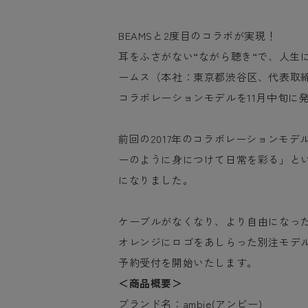
BEAMSと2度目のコラボが実現！
耳をふさがない“ながら聴き“で、人生にB
ームス（本社：東京都渋谷区、代表取締役社長
コラボレーションモデルを11月中旬に
前回の2017年のコラボレーションモ
ーのように身につけて日常を彩る」とい
になりました。
ケーブルがなくなり、より自由になった
オレンジにロゴをあしらった別注モデル
予約受付を開始いたします。
＜商品概要＞
ブランド名：ambie(アンビー)