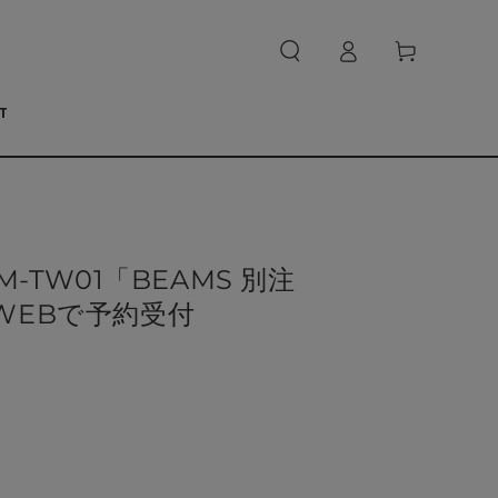
ロ
カ
グ
ー
イ
ト
ン
T
TW01「BEAMS 別注
WEBで予約受付