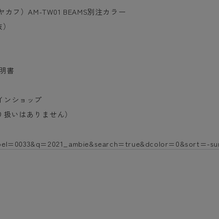
イヤカフ）AM-TW01 BEAMS別注カラー
抜）
）
説明書
インショップ
取り扱いはありません）
label=0033&q=2021_ambie&search=true&dcolor=0&sort=-s