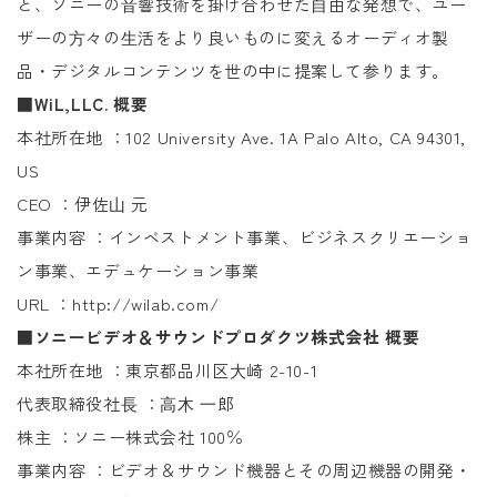
と、ソニーの⾳響技術を掛け合わせた⾃由な発想で、ユー
ザーの⽅々の⽣活をより良いものに変えるオーディオ製
品・デジタルコンテンツを世の中に提案して参ります。
■WiL,LLC. 概要
本社所在地 ：102 University Ave. 1A Palo Alto, CA 94301,
US
CEO ：伊佐⼭ 元
事業内容 ：インベストメント事業、ビジネスクリエーショ
ン事業、エデュケーション事業
URL ：http://wilab.com/
■ソニービデオ＆サウンドプロダクツ株式会社 概要
本社所在地 ：東京都品川区⼤崎 2-10-1
代表取締役社⻑ ：⾼⽊ ⼀郎
株主 ：ソニー株式会社 100％
事業内容 ：ビデオ＆サウンド機器とその周辺機器の開発・