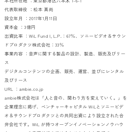
本社所在地 ：東京都港区六本⽊ 1-6-1
代表取締役 ：松本 真尚
設⽴年⽉ ：2017年1⽉11⽇
資本⾦ ：3億円
出資⽐率 ：WiL Fund I, L.P.：67％、ソニービデオ＆サウン
ドプロダクツ株式会社：33％
事業内容 ：⾳声に関する製品の設計、製造、販売及びリー
ス
デジタルコンテンツの企画、販売、運営、並びにレンタル
及びリース
URL ：ambie.co.jp
ambie株式会社は「⼈と⾳の、関わり⽅を変えていく。」を
企業理念に掲げ、ベンチャーキャピタル WiLとソニービデ
オ＆サウンドプロダクツとの共同出資により設⽴された合
弁会社です。WiL が持つオープンイノベーションノウハウ