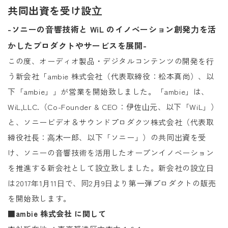
共同出資を受け設⽴
-ソニーの⾳響技術と WiL のイノベーション創発⼒を活
かしたプロダクトやサービスを展開-
この度、オーディオ製品・デジタルコンテンツの開発を⾏
う新会社「ambie 株式会社（代表取締役：松本真尚）、以
下「ambie」」が営業を開始致しました。「ambie」は、
WiL,LLC.（Co-Founder & CEO：伊佐⼭元、以下「WiL」）
と、ソニービデオ＆サウンドプロダクツ株式会社（代表取
締役社⻑：⾼⽊⼀郎、以下「ソニー」）の共同出資を受
け、ソニーの⾳響技術を活⽤したオープンイノベーション
を推進する新会社として設⽴致しました。新会社の設⽴⽇
は2017年1⽉11⽇で、同2⽉9⽇より第⼀弾プロダクトの販売
を開始致します。
■ambie 株式会社 に関して