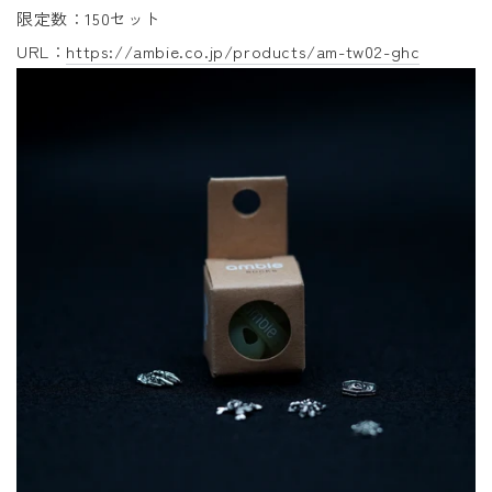
限定数：150セット
URL：
https://ambie.co.jp/products/am-tw02-ghc