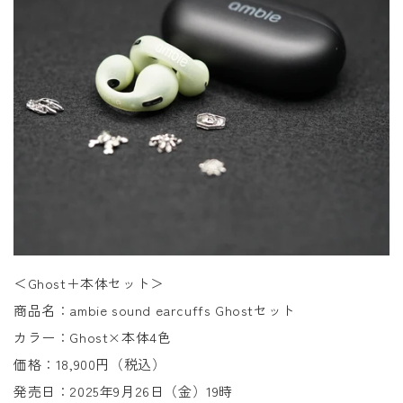
＜Ghost＋本体セット＞
商品名：ambie sound earcuffs Ghostセット
カラー：Ghost×本体4色
価格：18,900円（税込）
発売日：2025年9月26日（金）19時