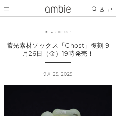
カ
コンテンツにスキッ
グ
プする
ー
イ
ト
ン
ホーム
/
TOPICS
/
蓄光素材ソックス「Ghost」復刻 9
月26日（金）19時発売！
9月 25, 2025