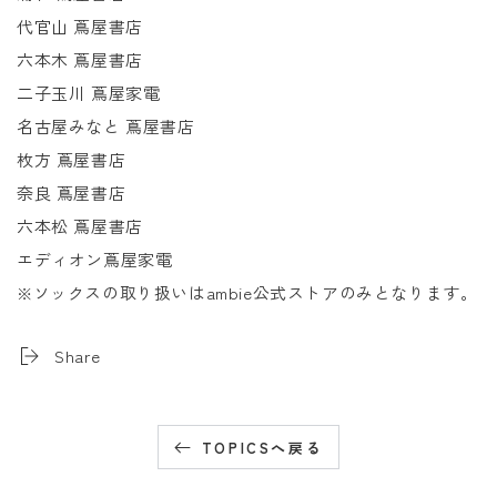
代官山 蔦屋書店
六本木 蔦屋書店
二子玉川 蔦屋家電
名古屋みなと 蔦屋書店
枚方 蔦屋書店
奈良 蔦屋書店
六本松 蔦屋書店
エディオン蔦屋家電
※ソックスの取り扱いはambie公式ストアのみとなります。
Share
TOPICSへ戻る