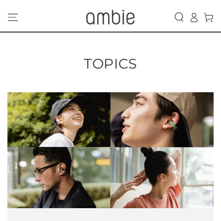
カ
コンテンツにスキッ
グ
プする
ー
イ
ト
ン
TOPICS