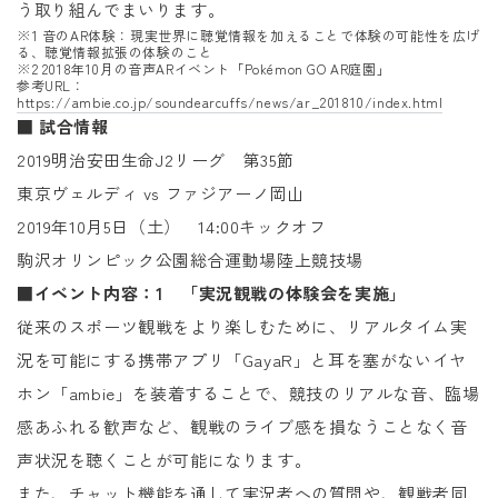
う取り組んでまいります。
※1 音のAR体験：現実世界に聴覚情報を加えることで体験の可能性を広げ
る、聴覚情報拡張の体験のこと
※2 2018年10月の音声ARイベント「Pokémon GO AR庭園」
参考URL：
https://ambie.co.jp/soundearcuffs/news/ar_201810/index.html
■ 試合情報
2019明治安田生命J2リーグ 第35節
東京ヴェルディ vs ファジアーノ岡山
2019年10月5日（土） 14:00キックオフ
駒沢オリンピック公園総合運動場陸上競技場
■イベント内容：1 「実況観戦の体験会を実施」
従来のスポーツ観戦をより楽しむために、リアルタイム実
況を可能にする携帯アプリ「GayaR」と耳を塞がないイヤ
ホン「ambie」を装着することで、競技のリアルな音、臨場
感あふれる歓声など、観戦のライブ感を損なうことなく音
声状況を聴くことが可能になります。
また、チャット機能を通して実況者への質問や、観戦者同