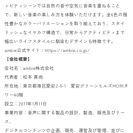
ィビティシーンでは自然の音や空気に音楽を重ねること
で、新しい音楽の楽しみ方を体験いただけます。全6色の個
性豊かなカラーバリエーションを取り揃えており、スタイ
リッシュなイヤカフ構造で、日常からアクティビティまで
幅広いライフスタイルに馴染むデザインも特徴です。
ambie公式サイト：
https://ambie.co.jp/
【会社概要】
会社名：ambie株式会社
代表者：松本 真尚
所在地：東京都港区愛宕2-5-1 愛宕グリーンヒルズMORIタ
ワー40階
設立：2017年1月11日
事業内容：音声に関する製品の設計、製造、販売及びリー
ス、
デジタルコンテンツの企画、販売、運営及び管理、並びに