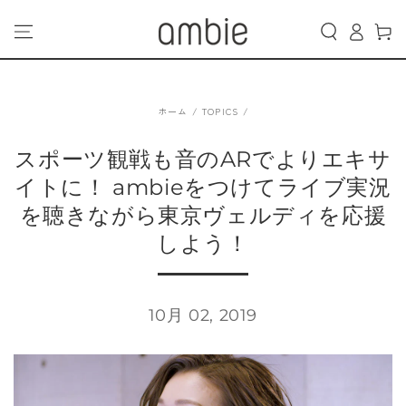
カ
コンテンツにスキッ
グ
プする
ー
イ
ト
ン
ホーム
/
TOPICS
/
スポーツ観戦も音のARでよりエキサ
イトに！ ambieをつけてライブ実況
を聴きながら東京ヴェルディを応援
しよう！
10月 02, 2019