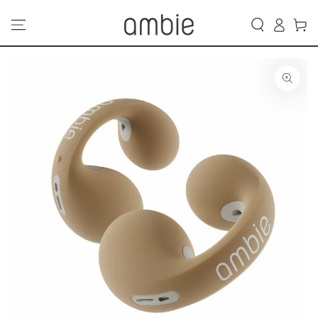
カ
コンテンツにスキッ
グ
プする
ー
イ
ト
ン
商品の情報にスキップ
する
モ
ダ
ー
ル
で
1