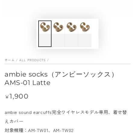
メ
デ
ィ
ア
を
開
く
ホーム
/
ALL PRODUCTS
/
ambie socks（アンビーソックス）
AMS-01 Latte
1,900
定
¥
価
ambie sound earcuffs完全ワイヤレスモデル専用、着せ替
えカバー
対象機種：AM-TW01、AM-TW02