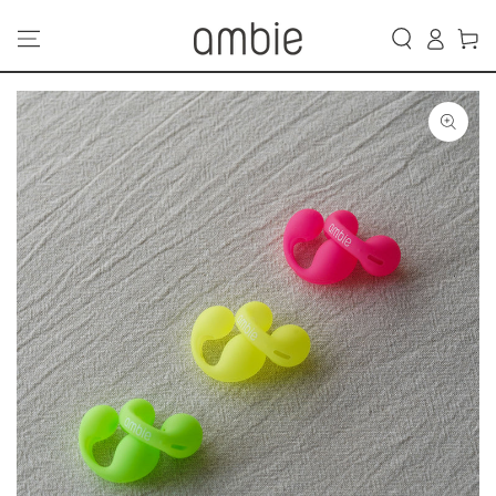
カ
コンテンツにスキッ
グ
プする
ー
イ
ト
ン
商品の情報にスキップ
する
モ
ダ
ー
ル
で
{{