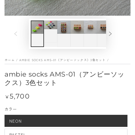
index
}}
メ
デ
ィ
ア
を
ホーム
/
AMBIE SOCKS AMS-01（アンビーソックス）3色セット
/
開
く
ambie socks AMS-01（アンビーソッ
クス）3色セット
5,700
定
¥
価
カラー
NEON
PASTEL