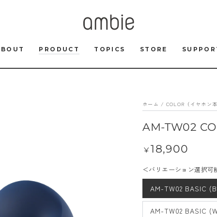
ABOUT
PRODUCT
TOPICS
STORE
SUPPOR
ホーム
/
COLOR（イヤホン本
AM-TW02 CO
18,900
定
¥
価
＜バリエーション選択可能＞AM
AM-TW02 BASIC (
AM-TW02 BASIC (W