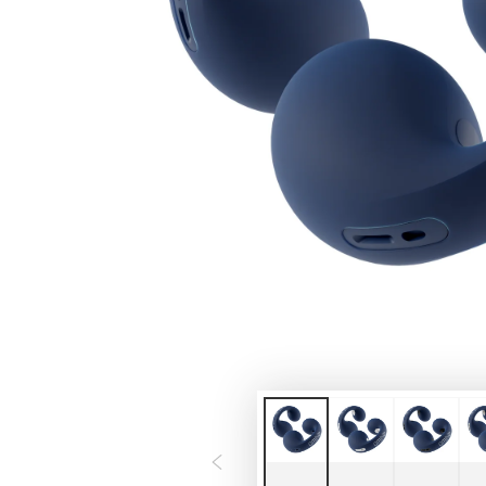
モ
ダ
ー
ル
で
1
メ
デ
ィ
ア
を
開
く