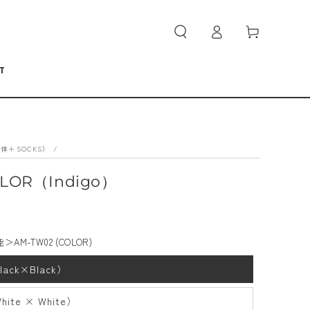
ロ
カ
グ
ー
イ
ト
ン
T
体＋SOCKS）
/
LOR（Indigo）
-TW02 (COLOR)
Black×Black）
hite × White）