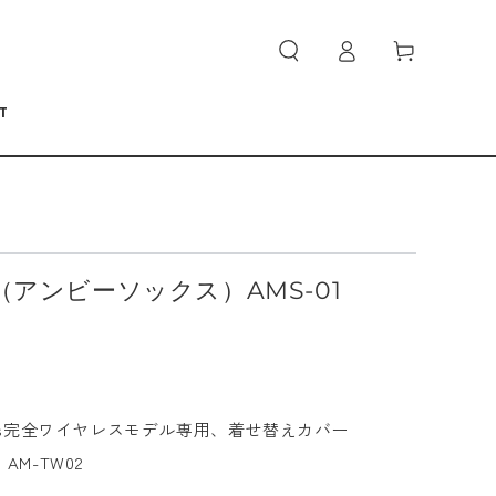
ロ
カ
グ
ー
イ
ト
ン
T
cks（アンビーソックス）AMS-01
arcuffs完全ワイヤレスモデル専用、着せ替えカバー
AM-TW02