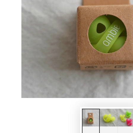
モ
ダ
ー
ル
で
1
メ
デ
ィ
ア
を
開
く