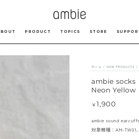
ABOUT
PRODUCT
TOPICS
STORE
SUPPOR
ホーム
/
NEW PRODUCTS
/
ambie so
Neon Yellow
1,900
定
¥
価
ambie sound e
対象機種：AM-TW01、