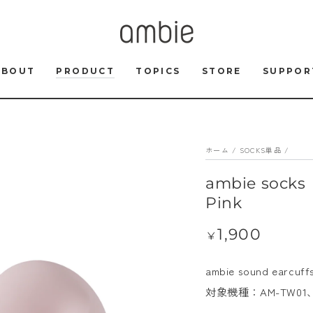
ABOUT
PRODUCT
TOPICS
STORE
SUPPOR
ホーム
/
SOCKS単品
/
ambie soc
Pink
1,900
定
¥
価
ambie sound e
対象機種：AM-TW01、