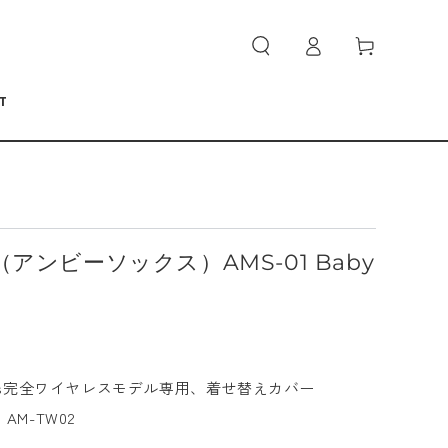
ロ
カ
グ
ー
イ
ト
ン
T
ks（アンビーソックス）AMS-01 Baby
arcuffs完全ワイヤレスモデル専用、着せ替えカバー
AM-TW02