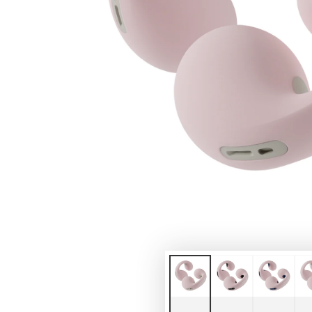
モ
ダ
ー
ル
で
1
メ
デ
ィ
ア
を
開
く