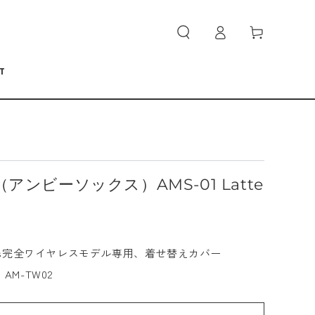
ロ
カ
グ
ー
イ
ト
ン
T
ks（アンビーソックス）AMS-01 Latte
arcuffs完全ワイヤレスモデル専用、着せ替えカバー
AM-TW02