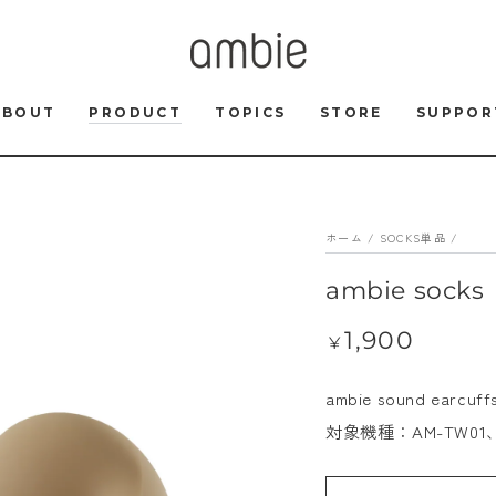
ABOUT
PRODUCT
TOPICS
STORE
SUPPOR
ホーム
/
SOCKS単品
/
ambie soc
1,900
定
¥
価
ambie sound e
対象機種：AM-TW01、