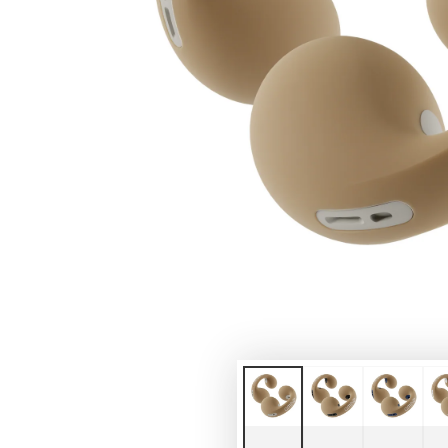
モ
ダ
ー
ル
で
1
メ
デ
ィ
ア
を
開
く