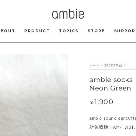
ABOUT
PRODUCT
TOPICS
STORE
SUPPOR
ホーム
/
SOCKS単品
/
ambie so
Neon Green
1,900
定
¥
価
ambie sound e
対象機種：AM-TW01、