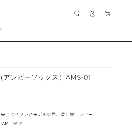
ロ
カ
グ
ー
イ
ト
ン
T
cks（アンビーソックス）AMS-01
arcuffs完全ワイヤレスモデル専用、着せ替えカバー
AM-TW02