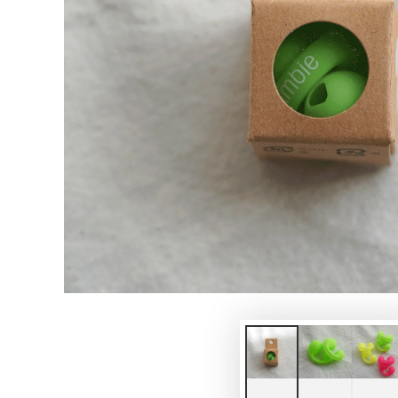
モ
ダ
ー
ル
で
1
メ
デ
ィ
ア
を
開
く