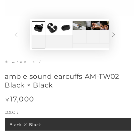
index
}}
メ
デ
ィ
ア
を
ホーム
/
WIRELESS
/
開
く
ambie sound earcuffs AM-TW02
Black × Black
17,000
定
¥
価
COLOR
Black × Black