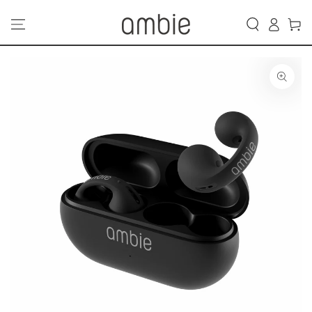
カ
コンテンツにスキッ
グ
プする
ー
イ
ト
ン
商品の情報にスキップ
する
モ
ダ
ー
ル
で
{{