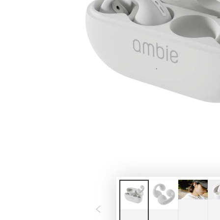
モ
ダ
ー
ル
で
1
メ
デ
ィ
ア
を
開
く