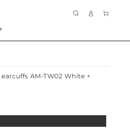
ロ
カ
グ
ー
イ
ト
ン
T
 earcuffs AM-TW02 White ×