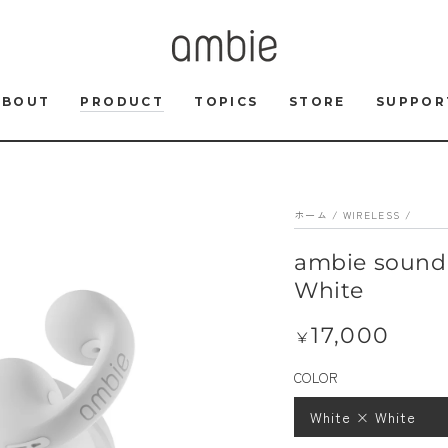
ABOUT
PRODUCT
TOPICS
STORE
SUPPOR
ホーム
/
WIRELESS
/
ambie sound
White
17,000
定
¥
価
COLOR
White × White