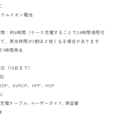
C
チウムイオン電池
間：約6時間（ケース充電することで24時間使用可
て、再生時間が3割ほど短くなる場合があります
で1時間再生
応
応（10台まで）
対応
P、AVRCP、HFP、HSP
AC
-C 充電ケーブル, ユーザーガイド, 保証書
年