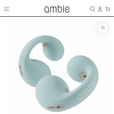
カ
コンテンツにスキッ
グ
プする
ー
イ
ト
ン
商品の情報にスキップ
する
モ
ダ
ー
ル
で
1