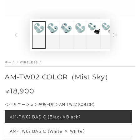
メ
デ
ィ
ア
を
開
く
ホーム
/
WIRELESS
/
AM-TW02 COLOR（Mist Sky）
18,900
定
¥
価
＜バリエーション選択可能＞AM-TW02 (COLOR)
AM-TW02 BASIC (Black×Black）
AM-TW02 BASIC (White × White）