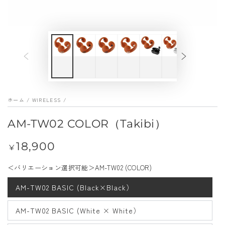
メ
デ
ィ
ア
を
開
く
ホーム
/
WIRELESS
/
AM-TW02 COLOR（Takibi）
18,900
定
¥
価
＜バリエーション選択可能＞AM-TW02 (COLOR)
AM-TW02 BASIC (Black×Black）
AM-TW02 BASIC (White × White）