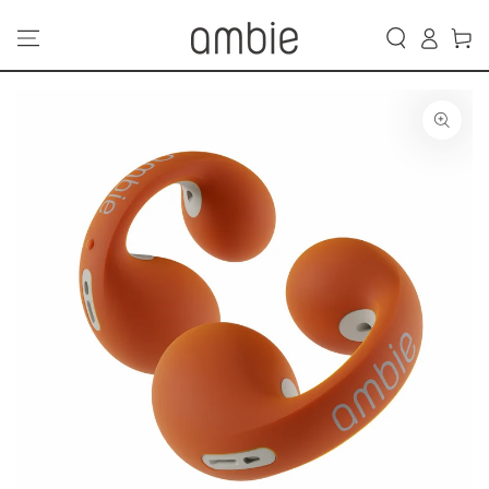
カ
コンテンツにスキッ
グ
プする
ー
イ
ト
ン
商品の情報にスキップ
する
モ
ダ
ー
ル
で
1