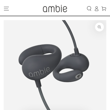
カ
コンテンツにスキッ
グ
プする
ー
イ
ト
ン
商品の情報にスキップ
する
モ
ダ
ー
ル
で
1
メ