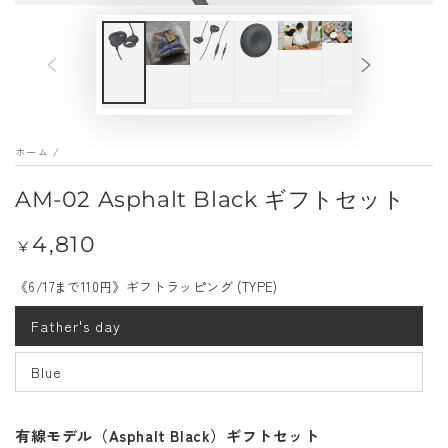
デ
ィ
ア
を
開
ホーム
/
く
AM-02 Asphalt Black ギフトセット
4,810
定
¥
価
《6/17まで110円》ギフトラッピング (TYPE)
Father's day
Blue
有線モデル（
Asphalt Black
）ギフトセット