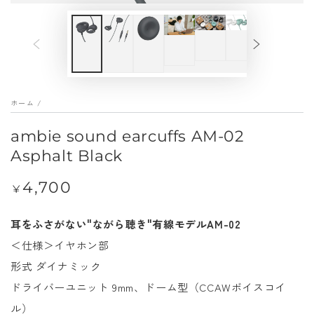
デ
ィ
ア
を
開
ホーム
/
く
ambie sound earcuffs AM-02
Asphalt Black
4,700
定
¥
価
耳をふさがない"ながら聴き"有線モデルAM-02
＜仕様＞イヤホン部
形式 ダイナミック
ドライバーユニット 9mm、ドーム型（CCAWボイスコイ
ル）