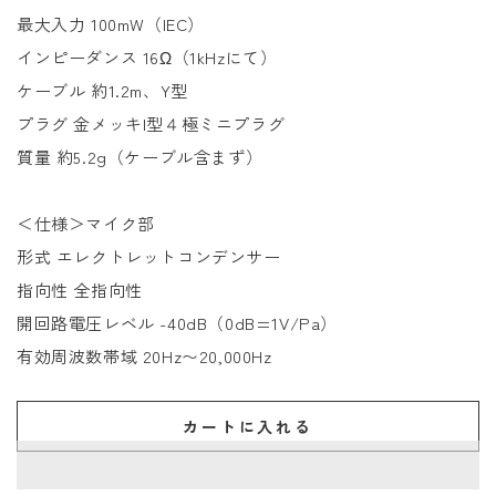
最大入力 100mW（IEC）
インピーダンス 16Ω（1kHzにて）
ケーブル 約1.2m、Y型
プラグ 金メッキI型４極ミニプラグ
質量 約5.2g（ケーブル含まず）
＜仕様＞マイク部
形式 エレクトレットコンデンサー
指向性 全指向性
開回路電圧レベル -40dB（0dB=1V/Pa）
有効周波数帯域 20Hz〜20,000Hz
カートに入れる