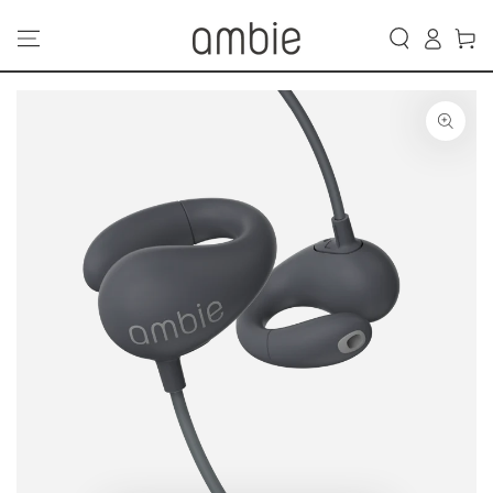
カ
コンテンツにスキッ
グ
プする
ー
イ
ト
ン
商品の情報にスキップ
する
モ
ダ
ー
ル
で
1
メ