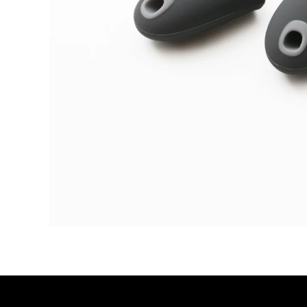
モ
ダ
ー
ル
で
1
メ
デ
ィ
ア
を
開
く