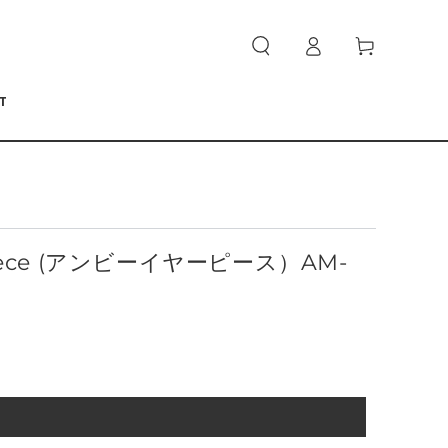
ロ
カ
グ
ー
イ
ト
ン
T
 piece (アンビーイヤーピース）AM-