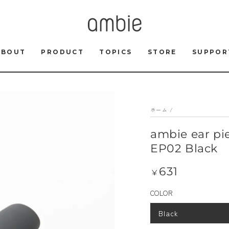
ABOUT
PRODUCT
TOPICS
STORE
SUPPOR
ホーム
/
ambie ear
EP02 Black
631
定
¥
価
COLOR
Black