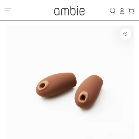
カ
コンテンツにスキッ
グ
プする
ー
イ
ト
ン
商品の情報にスキップ
する
モ
ダ
ー
ル
で
1