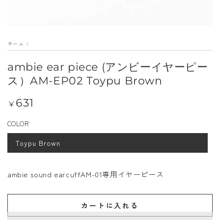
メ
デ
ィ
ホーム
/
ア
を
ambie ear piece (アンビーイヤーピー
開
ス）AM-EP02 Toypu Brown
く
631
定
¥
価
COLOR
Toypu Brown
ambie sound earcuffAM-01専用イヤーピース
カートに入れる