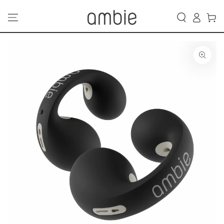
カ
コンテンツにスキッ
グ
プする
ー
イ
ト
ン
商品の情報にスキップ
する
モ
ダ
ー
ル
で
1