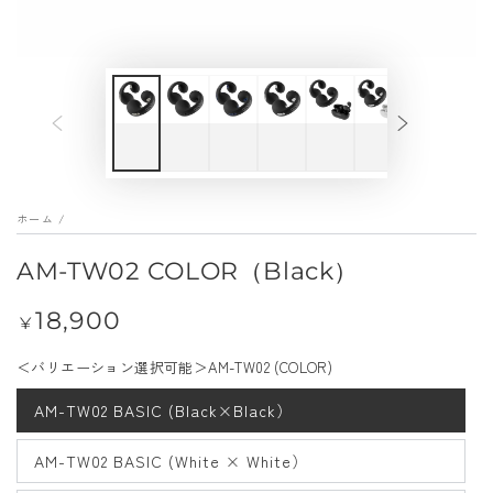
メ
デ
ィ
ア
を
開
く
ホーム
/
AM-TW02 COLOR（Black）
18,900
定
¥
価
＜バリエーション選択可能＞AM-TW02 (COLOR)
AM-TW02 BASIC (Black×Black）
AM-TW02 BASIC (White × White）