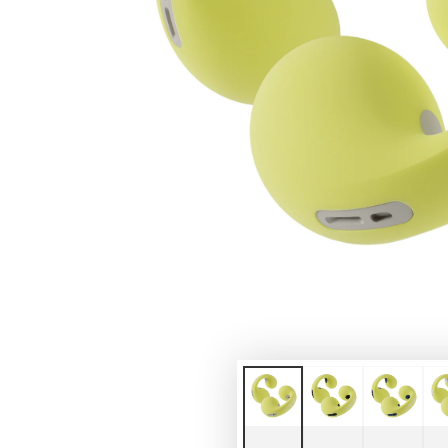
モ
ダ
ー
ル
で
1
メ
デ
ィ
ア
を
開
く