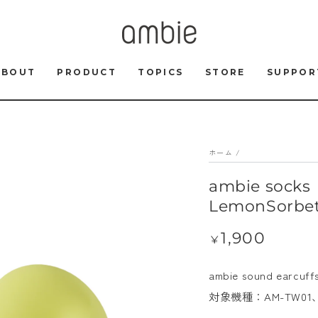
ABOUT
PRODUCT
TOPICS
STORE
SUPPOR
ホーム
/
ambie so
LemonSorbe
1,900
定
¥
価
ambie sound e
対象機種：AM-TW01、