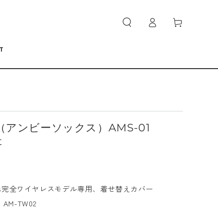
ロ
カ
グ
ー
イ
ト
ン
T
cks（アンビーソックス）AMS-01
t
arcuffs完全ワイヤレスモデル専用、着せ替えカバー
AM-TW02