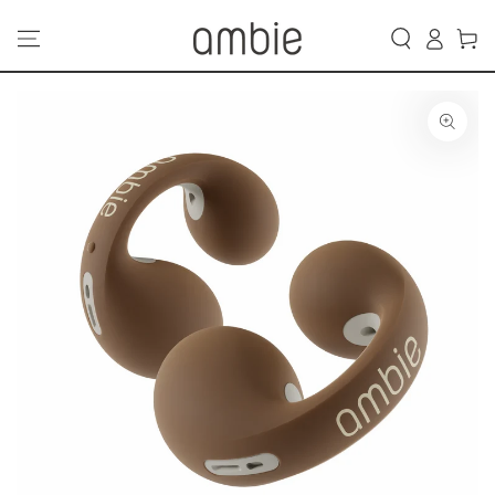
カ
コンテンツにスキッ
グ
プする
ー
イ
ト
ン
商品の情報にスキップ
する
モ
ダ
ー
ル
で
1