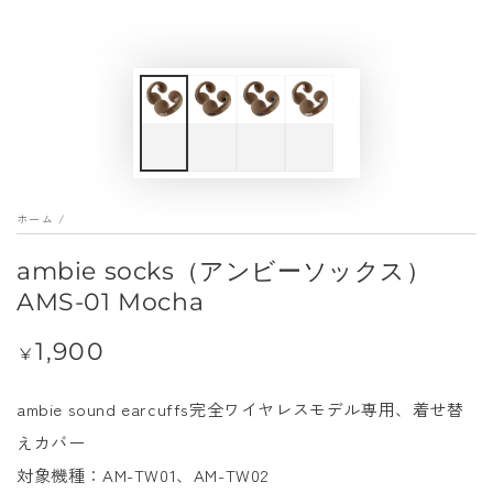
メ
デ
ィ
ア
を
開
く
ホーム
/
ambie socks（アンビーソックス）
AMS-01 Mocha
1,900
定
¥
価
ambie sound earcuffs完全ワイヤレスモデル専用、着せ替
えカバー
対象機種：AM-TW01、AM-TW02