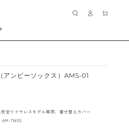
ロ
カ
グ
ー
イ
ト
ン
T
cks（アンビーソックス）AMS-01
arcuffs完全ワイヤレスモデル専用、着せ替えカバー
AM-TW02