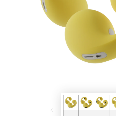
モ
ダ
ー
ル
で
1
メ
デ
ィ
ア
を
開
く