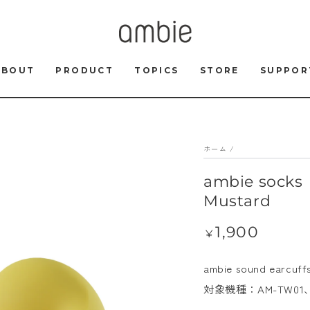
ABOUT
PRODUCT
TOPICS
STORE
SUPPOR
ホーム
/
ambie so
Mustard
1,900
定
¥
価
ambie sound e
対象機種：AM-TW01、