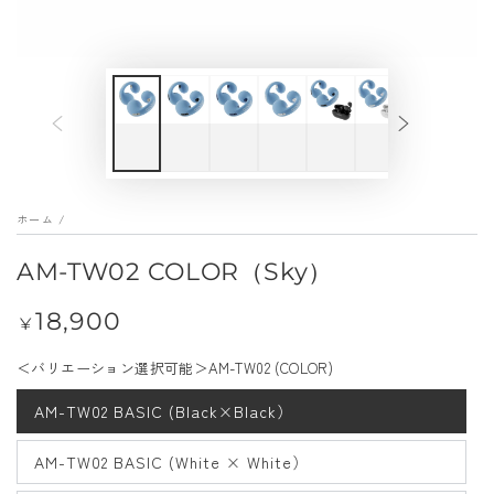
メ
デ
ィ
ア
を
開
く
ホーム
/
AM-TW02 COLOR（Sky）
18,900
定
¥
価
＜バリエーション選択可能＞AM-TW02 (COLOR)
AM-TW02 BASIC (Black×Black）
AM-TW02 BASIC (White × White）