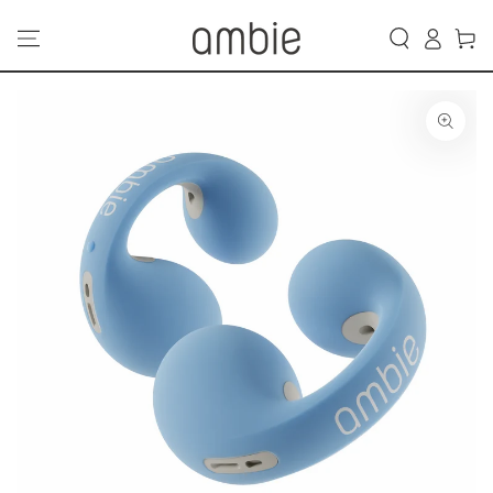
カ
コンテンツにスキッ
グ
プする
ー
イ
ト
ン
商品の情報にスキップ
する
モ
ダ
ー
ル
で
1