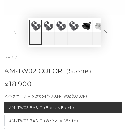
メ
デ
ィ
ア
を
開
く
ホーム
/
AM-TW02 COLOR（Stone）
18,900
定
¥
価
＜バリエーション選択可能＞AM-TW02 (COLOR)
AM-TW02 BASIC (Black×Black）
AM-TW02 BASIC (White × White）