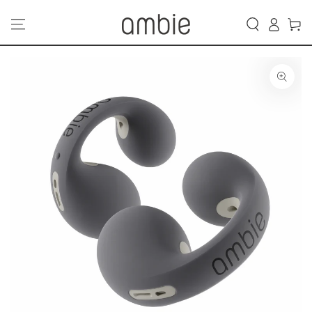
カ
コンテンツにスキッ
グ
プする
ー
イ
ト
ン
商品の情報にスキップ
する
モ
ダ
ー
ル
で
1