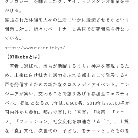
クノロジー」を軸としたクリエイティブスタジオ事業を手
がける。
拡張された体験を人々の生活にいかに浸透させるかという
問題に対し、様々なパートナーと共同で研究開発を行なっ
ている。
https://www.meson.tokyo/
【078kobeとは】
「若者に選ばれ、誰もが活躍するまち」神戸を実現するた
め、未来に向け魅力と活力あふれる都市として発展する神
戸を発信するための新たなクロスメディアイベント。エン
ジニアが集い、交わることで創りあげる参加型フェスティ
バル。 初回となる2017年は36,500名、2018年は75,300名が
国内外から参加。都市で楽しむ「音楽」「映画」「アニ
メ」「ファッション」社会変化を加速させる「IT」、上質
な「食」文化、次世代の「子ども」をテーマとしたものを