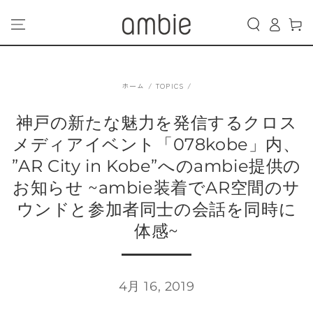
カ
コンテンツにスキッ
グ
プする
ー
イ
ト
ン
ホーム
/
TOPICS
/
神戸の新たな魅力を発信するクロス
メディアイベント「078kobe」内、
”AR City in Kobe”へのambie提供の
お知らせ ~ambie装着でAR空間のサ
ウンドと参加者同士の会話を同時に
体感~
4月 16, 2019