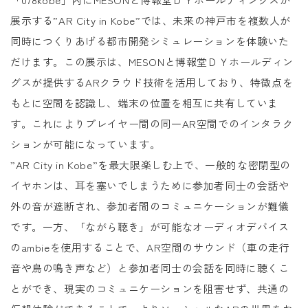
展示する”AR City in Kobe”では、未来の神戸市を複数人が
同時につくりあげる都市開発シミュレーションを体験いた
だけます。この展示は、MESONと博報堂ＤＹホールディン
グスが提供するARクラウド技術を活用しており、特徴点を
もとに空間を認識し、端末の位置を相互に共有していま
す。これによりプレイヤー間の同一AR空間でのインタラク
ションが可能になっています。
”AR City in Kobe”を最大限楽しむ上で、一般的な密閉型の
イヤホンは、耳を塞いでしまうために参加者同士の会話や
外の音が遮断され、参加者間のコミュニケーションが難儀
です。一方、「ながら聴き」が可能なオーディオデバイス
のambieを使用することで、AR空間のサウンド（車の走行
音や鳥の鳴き声など）と参加者同士の会話を同時に聴くこ
とができ、現実のコミュニケーションを阻害せず、共通の