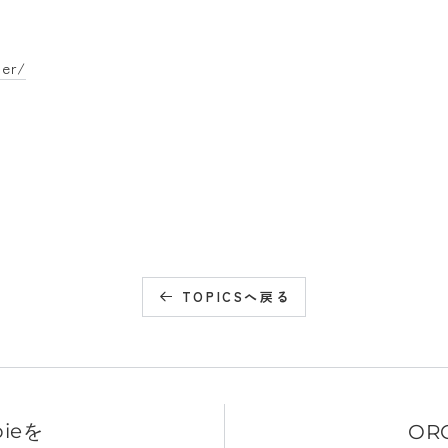
ger/
TOPICSへ戻る
ieを
ORG