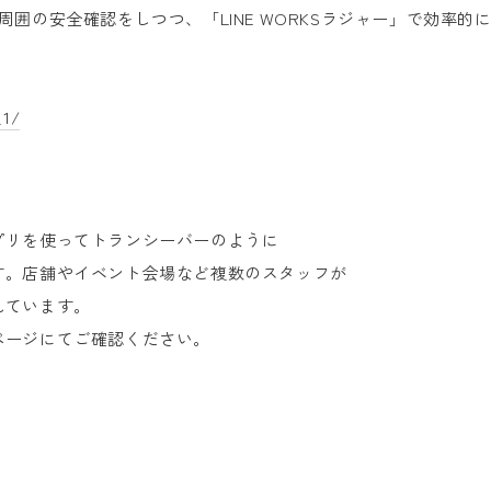
囲の安全確認をしつつ、「LINE WORKSラジャー」で効率的
_1/
プリを使ってトランシーバーのように
す。店舗やイベント会場など複数のスタッフが
れています。
ページにてご確認ください。