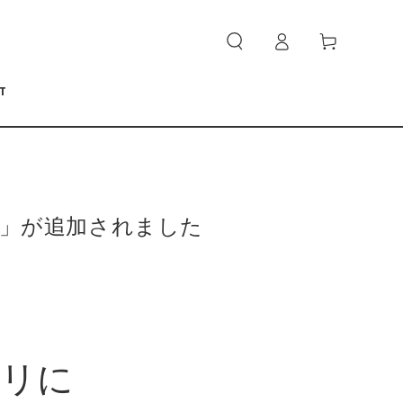
ロ
カ
グ
ー
イ
ト
ン
T
ャー」が追加されました
プリに