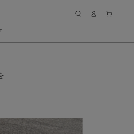
ロ
カ
グ
ー
イ
ト
ン
T
を