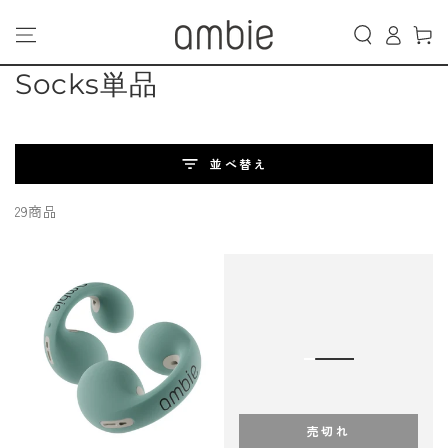
カ
コンテンツにスキッ
グ
プする
ー
イ
ト
ン
コ
Socks単品
レ
ク
並べ替え
シ
29商品
ョ
ン:
売切れ