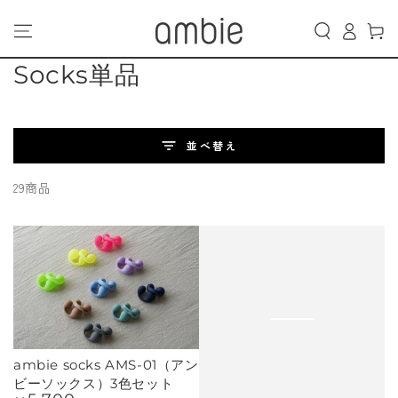
カ
コンテンツにスキッ
グ
プする
ー
イ
ト
ン
コ
Socks単品
レ
ク
並べ替え
シ
29商品
ョ
ン:
ambie socks AMS-01（アン
ビーソックス）3色セット