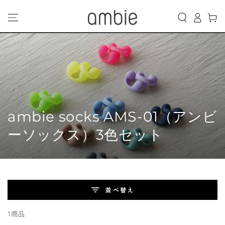
カ
コンテンツにスキッ
グ
プする
ー
イ
ト
ン
コ
ambie socks AMS-01（アンビ
レ
ーソックス）3色セット
ク
シ
ョ
並べ替え
ン:
1商品