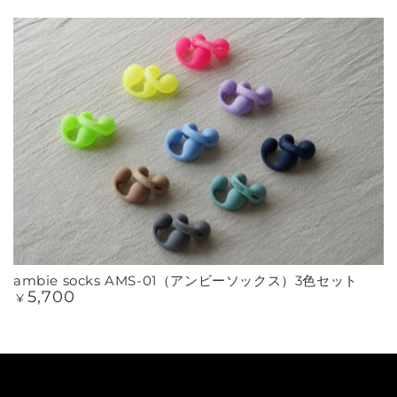
ambie socks AMS-01（アンビーソックス）3色セット
5,700
定
¥
価